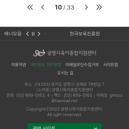
10
/ 33
집안전공제회
배너모음
한국보육진흥원
이용약관
개인정보 처리방침
이메일무단수집거부
사이트맵
오시는 길
주소 (14333) 경기도 광명시 성채로 78번길 7
(소하동) 광명시육아종합지원센터
전화
(02) 899-0163, 4
팩스 (02) 899-0165
이메일 gmscc
@hanmail.net
Copyrightⓒ2023 광명시육아종합지원센터.
All right reserved.
관련 사이트