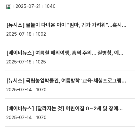
2025-07-21
1040
[뉴시스] 물놀이 다녀온 아이 "엄마, 귀가 가려워"…혹시 외이도염?
2025-07-18
1092
[베이비뉴스] 여름철 해외여행, 홍역 주의... 질병청, 예방수칙 준수·예방접종 권고
2025-07-18
1025
[뉴시스] 국립농업박물관, 여름방학 '교육·체험프로그램' 운영한다
2025-07-14
1070
[베이비뉴스] [달라지는 것] 어린이집 0∼2세 및 장애아 보육료 지원 단가 5% 인상
2025-07-14
1070