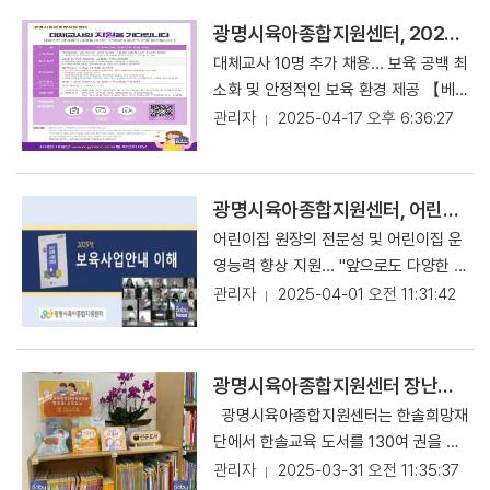
증진을 목표로 프로그램을 진행하였다.
이로 성장해 나갈 수 있도록 환경보호의
로 총 94점의 신규 장난감의 대여 서비
또한 프로그램 종료 후에도 사후상담을
광명시육아종합지원센터, 2025년 교육부 대체교사 채용 확대
중요성을 지속적으로 알리고 지키는데
스를 제공한다고 25일 밝혔다. 신규 장
제공하여, 가정에서 지속적으로 사회성
동참할 수 있도록 지원하겠다’고 밝혔
대체교사 10명 추가 채용... 보육 공백 최
난감의 종류는 언어, 쌓기, 음률, 조작,
발달을 지원이 될 수 있도록 연계하였다.
다. 출처 : 베이비뉴스(https://www.i
소화 및 안정적인 보육 환경 제공 【베
탐색, 역할, 신체 등 영유아의 발달 적합
아이들은 매주 진행되는 놀이 중심 활동
babynews.com) [원문보러가기 ]
이비뉴스 소장섭 기자】 광명시육아종
관리자
2025-04-17 오후 6:36:27
성과 흥미를 고려하여 장난감과 이용들
을 통해 또래 친구들과의 관계 형성, 감
합지원센터는 현재 교육부 대체교사로
을 대상으로 희망하는 장난감의 수요 조
정 표현, 양보와 협력 등을 자연스럽게
근무하는 6명과 함께 대체교사 10명을
사를 통해 장난감을 선정하였다. 장난감
익혔으며, 부모 참여 과제도 함께 제공되
추가로 채용해 보육교사의 휴가, 병가,
도서관은 영유아 또는 보호자가 광명시
광명시육아종합지원센터, 어린이집 원장 대상 2025년도 보육사업 안내 교육 진행
어 보호자들이 가정 내에서도 자녀의 사
연수 등으로 발생할 수 있는 보육 공백을
민이거나 광명시 소재 직장인이라면 광
회성 발달을 직접 지원할 수 있도록 구성
어린이집 원장의 전문성 및 어린이집 운
최소화하고, 어린이집의 안정적인 보육
명시육아종합지원센터 홈페이지 가입하
하였다. 프로그램에 참여한 권00 어머
영능력 향상 지원... "앞으로도 다양한 교
환경을 제공하기 위해 노력하고 있다고
면 누구나 이용이 가능하다(연회비 1만
니는 “아이에게는 사회성 스킬을 배우고
육 개설할 것" 【베이비뉴스 이유주 기
관리자
2025-04-01 오전 11:31:42
17일 밝혔다. 대체교사는 어린이집에서
원). 회원이 되면 회원당 장난감 2점과
개선하는 경험이 되었고, 부모에게는 관
자】 광명시육아종합지원센터는 지난달
보육교사의 역할을 대신해 영유아들의
도서 3권씩 최대 28일 대여 가능하다.
찰 포인트와 도울 수 있는 방향성을 배울
18일 광명시 관내 어린이집 원장을 대상
보육과 교육을 담당하게 되며, 이를 통해
모든 장난감은 반납 시 소독 후 대여가
수 있는 좋은 계기가 되었다”라고 소감
으로 ‘2025년도 보육사업 안내’교육을
아이들에게 지속적이고 안전한 보육 서
광명시육아종합지원센터 장난감도서관 소하점, 한솔희망재단서 기증한 도서 배치
이뤄지고 있다. 광명시육아종합지원센터
을 전했다. 광명시 육아종합지원센터는
진행했다고 1일 밝혔다. 이번 교육은 어
비스를 제공할 수 있다. 지원 자격은 보
김주영 센터장은 “영유아들의 전인적인
광명시육아종합지원센터는 한솔희망재
"아이들이 또래와 건강한 관계를 맺고
린이집 원장의 전문성 및 어린이집 운영
육교사 자격증을 소지하고 어린이집 또
발달을 위해 양육비용 절감을 통해 부모
단에서 한솔교육 도서를 130여 권을 기
협력하며 자랄 수 있도록, 앞으로도 다양
능력 향상을 지원하고자 마련한 것으로,
는 유치원 담임교사로 2년 이상의 경력
에게는 든든한 지원과 어린이들에게는
증해 지난 1월부터 장난감도서관(소하
관리자
2025-03-31 오전 11:35:37
한 사회성 발달 지원프로그램을 지속해
마미정 인천광역시육아종합지원센터장
을 보유한 사람이다. 지원자는 서류 접수