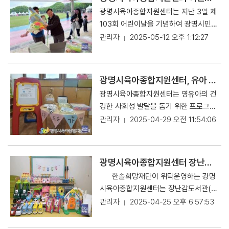
광명시육아종합지원센터는 지난 3일 제
103회 어린이날을 기념하여 광명시민체
육관에서 진행되는 '빛나는 광명, 꿈을
관리자
2025-05-12 오후 1:12:27
키우는 어린이들의 놀이터' 행사에 참여
했다고 9일 밝혔다. 이번 행사는 환경을
생각하는 어린이들의 의견이 반영되어
광명시육아종합지원센터, 유아 사회성 증진프로그램 '오순도순' 1기 마무리
‘일회용품 사용 줄이기, 내가 만든 쓰레
광명시육아종합지원센터는 영유아의 건
기 내가 되가져가기’등 환경친화적 실천
강한 사회성 발달을 돕기 위한 프로그램
을 강조하여 광명시육아종합지원센터에
'오순도순' 1기를 지난 3월부터 4월까지
관리자
2025-04-29 오전 11:54:06
서도 리사이클링의 재료의 만들기 부스
진행하고 성공적으로 마무리했다고 28
를 준비하여 환경을 친화적 실천에 동참
일 전했다. 이번 프로그램은 예비 초등
하였다. '양말목줄키링, 바다유리마크넷,
준비 중인 2019년생을 대상으로 진행되
지구를 살리는 책갈피 만들기' 체험부스
광명시육아종합지원센터 장난감도서관(광명점), 신규 장난감 입고 안내
었으며, 놀이를 통해 또래 친구들과의 긍
가 운영되었고, 경품뽑기가 함께 진행되
한솔희망재단이 위탁운영하는 광명
정적인 상호작용을 자연스럽게 배울 수
어 400명 이상의 광명시 어린이들과 부
시육아종합지원센터는 장난감도서관(소
있도록 기획되었다. 사전평가를 통하여,
모님들의 참여와 큰 호응을 얻었다. 광명
하점, 광명점, 하안점) 3개의 지점이 운
관리자
2025-04-25 오후 6:57:53
발달과 기질이 유사한 아동끼리 그룹을
시육아종합지원센터는 ‘일상에서 자연을
영되고 있다. 광명점 장난감도서관은 오
구성하였으며, 총 5회기에 걸쳐 사회성
사랑하고 환경을 지켜나갈 수 있는 어린
는 29일부터 관내 영유아 부모를 대상으