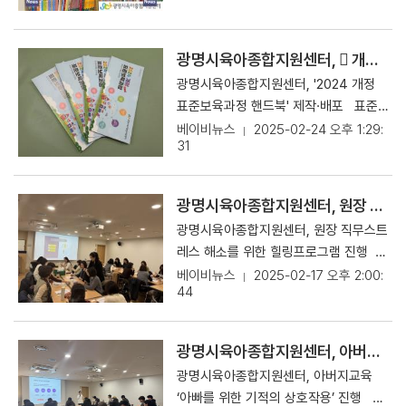
즐거움을 선사할 수 있는 다양한 신규 장
점)을 이용하는 영유아 부모를 위해 비치
나갈 계획"이라고 밝혔다. 한편, '오순도
을 초빙해 진행했다. 강의는 ▲2025년
후 서류 심사를 거쳐 면접을 진행하게 되
난감의 대여 서비스를 제공하여 관내 영·
하고 있다고 31일 밝혔다. 이번에 기증
순' 2기 프로그램은 오는 6월 중 모집될
보육 정책 방향 ▲2025년 보육사업안
며, 면접을 통해 최종 합격자가 선발된
유아들의 문화, 복지에 힘쓰겠다”고 말
된 도서는 ▲자연관찰 ▲세계창작 ▲명
예정이며, 신청 및 자세한 안내는 센터
내 주요 내용 ▲2025년 보육사업안내
광명시육아종합지원센터, 񟭘 개정 표준보육과정 핸드북' 제작·배포
다. 최종 합격자는 2025년 12월 31일까
했다. [원문보러가기]
작 등의 전집이다. 장난감도서관에는 한
홈페이지를 통해 확인할 수 있다. [원
개정사항에 대해 상세하게 안내하는 시
지 근무하며, 해당 기간 어린이집에서 대
광명시육아종합지원센터, '2024 개정
솔교육도서 포함해 영유아들이 선호하는
문보러가기]
간으로 진행됐다. 광명시육아종합지원센
체교사로 활동하게 된다. 광명시육아종
표준보육과정 핸드북' 제작·배포 표준
1900권의 도서가 비치돼 있으며 이용자
터 김주영 센터장은 “이번 교육을 통해
합지원센터 관계자는 “대체교사의 채용
보육과정 구성방향, 운영 등 내용 담아...
베이비뉴스
2025-02-24 오후 1:29:
의 희망도서를 반영해 도서를 이용할 수
2025년도 보육 정책의 방향과 보육사업
31
은 보육 현장의 안정성을 높이는 데 중요
가독성 높이고 휴대성 높여 '2024 개
있도록 제공하고 있다. 현재 광명시에는
에 대해 이해하는 유익한 시간이 되었길
한 역할을 할 것이며, 보육교사들이 더욱
정 표준보육과정'의 내용을 담은 '2024
광명점, 소하점, 하안점 등 세 곳이 운영
바란다”며 “앞으로도 관내 원장님들의
나은 근무 환경에서 일할 수 있도록 지원
개정 표준보육과정 핸드북' ⓒ광명시육
하고 있다. 이를 통해 부모들은 경제적
광명시육아종합지원센터, 원장 직무스트레스 해소를 위한 힐링프로그램 진행
원활한 원 운영과 전문성 향상을 지원하
하는 데 큰 의미가 있다”며, “아이들의
아종합지원센터 광명시육아종합지원센
부담 없이 다양한 도서를 이용할 수 있어
기 위한 다양한 교육을 개설할 계획”이
광명시육아종합지원센터, 원장 직무스트
안전과 교육에 열정을 가진 많은 분들의
터는 3월 시행을 앞둔 '2024 개정 표준
큰 호응을 얻고 있다. 광명시육아종합지
라고 말했다. 【Copyrightsⓒ베이비
레스 해소를 위한 힐링프로그램 진행
지원을 기다린다”고 전했다. 또한, "이번
보육과정'의 내용을 담은 '2024 개정 표
원센터 측은 "한솔희망재단이 사회공헌
뉴스 pr@ibabynews.com】 저작권
전문강사와 천연 추출한 원료로 '명품 천
베이비뉴스
2025-02-17 오후 2:00:
대체교사 채용을 통해 보육의 질을 한층
준보육과정 핸드북'을 제작해 관내 어린
활동의 일환으로 기증된 도서를 통해 영
44
자 © 베이비뉴스 무단전재 및 재배포 금
연 화장품’ 만들기 광명시육아종합지원
강화하고, 부모들에게 신뢰를 줄 수 있는
이집 169개소에 무료로 배포했다고 24
유아들에게 다양한 독서 경험을 제공
지 출처 : 베이비뉴스(https://www.ib
센터, 원장 직무스트레스 해소를 위한 힐
환경을 마련할 수 있을 것으로 기대된
일 밝혔다. 이 책자에는 ▲표준보육과정
해 어린이와 부모들이 행복한 육아를 실
abynews.com) [원문보러가기]
링프로그램 진행. ⓒ광명시육아종합지
다"고 덧붙였다. 이번 모집에 대한 자세
의 성격 ▲표준보육과정의 구성방향 ▲
광명시육아종합지원센터, 아버지교육 ‘아빠를 위한 기적의 상호작용’ 진행
현할 수 있기를 기대해본다"고 전했다.
원센터 광명시육아종합지원센터는 관
한 사항은 광명시육아종합지원센터 홈페
표준보육과정의 운영 ▲표준보육과정 5
【Copyrightsⓒ베이비뉴스 pr@ibab
광명시육아종합지원센터, 아버지교육
내 원장을 대상으로 힐링프로그램‘명품
이지를 통해 확인할 수 있다. 광명시육아
개 영역의 내용으로 구성됐다. 세부내용
ynews.com】 저작권자 © 베이비뉴
‘아빠를 위한 기적의 상호작용’ 진행 놀
천연 화장품 만들기’를 지난 11일 진행했