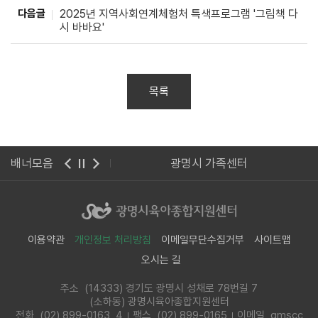
다음글
2025년 지역사회연계체험처 특색프로그램 '그림책 다
시 바바요'
목록
건복지부
배너모음
광명시 가족센터
이용약관
개인정보 처리방침
이메일무단수집거부
사이트맵
오시는 길
주소 (14333) 경기도 광명시 성채로 78번길 7
(소하동) 광명시육아종합지원센터
전화
(02) 899-0163, 4
팩스 (02) 899-0165
이메일 gmscc