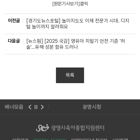
[원문기사보기]클릭
이전글
[경기도뉴스포털] 놀이지도도 이제 전문가 시대. 디지
털 놀이까지 알려줘요
다음글
[뉴스핌] [2025 국감] 영유아 치발기 안전 기준 '허
술'…유해 성분 함유 드러나
목록
보육진흥원
배너모음
광명시청