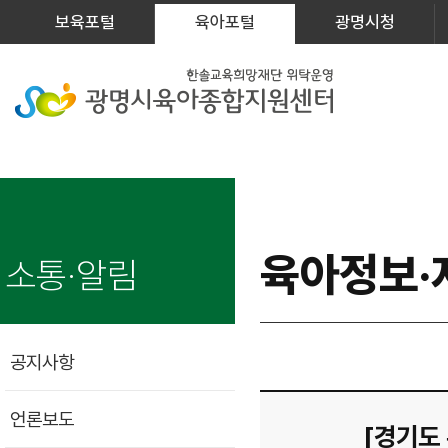
보육포털
육아포털
광명시청
육아정보·
소통·알림
공지사항
언론보도
[경기도