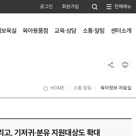
로그인
회원가입
전체메뉴
제보육실
육아용품점
교육·상담
소통·알림
센터소개
HOME
소통·알림
육아정보·자료실
늘리고, 기저귀·분유 지원대상도 확대