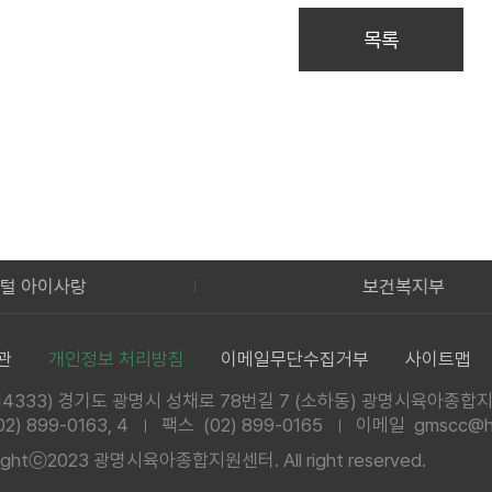
목록
사랑
보건복지부
관
개인정보 처리방침
이메일무단수집거부
사이트맵
14333) 경기도 광명시 성채로 78번길 7
(소하동) 광명시육아종합
02) 899-0163, 4
팩스 (02) 899-0165
이메일 gmscc@ha
rightⓒ2023 광명시육아종합지원센터.
All right reserved.