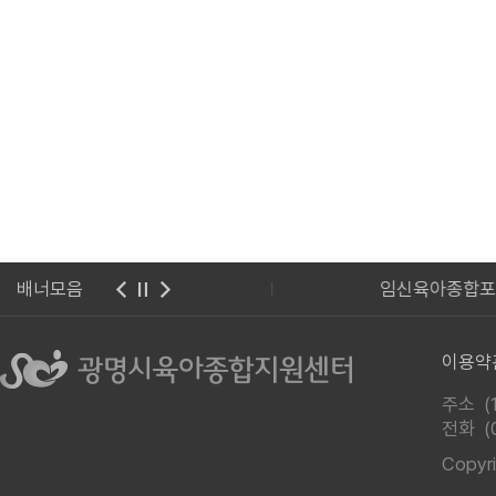
지원센터 웹진
배너모음
임신육아종합포털 아이
이용약
주소 (
전화
(
Copy