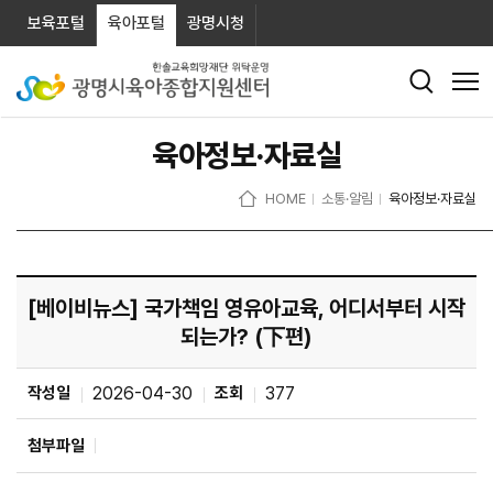
보육포털
육아포털
광명시청
육아정보·자료실
HOME
소통·알림
육아정보·자료실
[베이비뉴스] 국가책임 영유아교육, 어디서부터 시작
되는가? (下편)
작성일
2026-04-30
조회
377
첨부파일