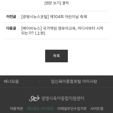
[원문 보기] 클릭
이전글
[광명시뉴스포털] 제104회 어린이날 축제
다음글
[베이비뉴스] 국가책임 영유아교육, 어디서부터 시작
되는가? (上편)
목록
종합지원센터 웹진
배너모음
임신육아종합포털 아이사랑
이용약관
개인정보 처리방침
이메일무단수집거부
사이트맵