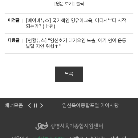
[원문 보기] 클릭
이전글
[베이비뉴스] 국가책임 영유아교육, 어디서부터 시작
되는가? (上편)
다음글
[연합뉴스] "임신초기 대기오염 노출, 아기 언어·운동
발달 지연 위험↑"
목록
종합지원센터 웹진
배너모음
임신육아종합포털 아이사랑