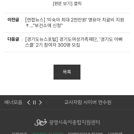
[원문 보기] 클릭
이전글
[연합뉴스] '미숙아 최대 2천만원' 영유아 치료비 지원
↑…"보건소에 신청"
다음글
[경기도뉴스포털] 경기도여성가족재단, ‘경기도 아빠
스쿨’ 2기 참여자 300명 모집
목록
린이집관리시스템
배너모음
교사자람 사이버 연수원