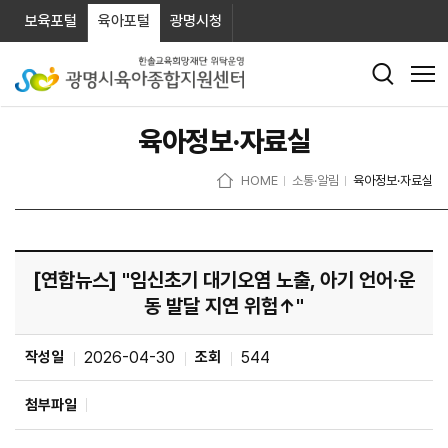
보육포털
육아포털
광명시청
육아정보·자료실
HOME
소통·알림
육아정보·자료실
[연합뉴스] "임신초기 대기오염 노출, 아기 언어·운
동 발달 지연 위험↑"
작성일
2026-04-30
조회
544
첨부파일