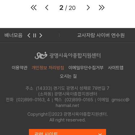
2
/ 20
린이집관리시스템
배너모음
교사자람 사이버 연수원
이용약관
개인정보 처리방침
이메일무단수집거부
사이트맵
오시는 길
주소 (14333) 경기도 광명시 성채로 78번길 7
(소하동) 광명시육아종합지원센터
전화
(02)899-0163, 4
팩스 (02)899-0165
이메일 gmscc@
hanmail.net
Copyrightⓒ2023 광명시육아종합지원센터.
All right reserved.
관련 사이트