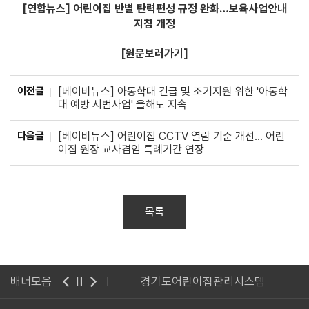
[연합뉴스] 어린이집 반별 탄력편성 규정 완화…보육사업안내
지침 개정
[원문보러가기]
이전글
[베이비뉴스] 아동학대 긴급 및 조기지원 위한 '아동학
대 예방 시범사업' 올해도 지속
다음글
[베이비뉴스] 어린이집 CCTV 열람 기준 개선... 어린
이집 원장 교사겸임 특례기간 연장
목록
광명시청
배너모음
경기도어린이집관리시스템