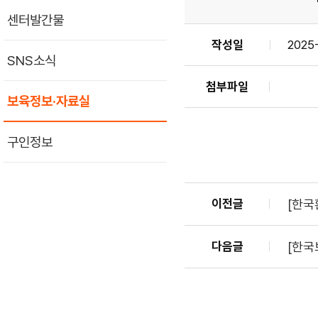
센터발간물
작성일
2025
SNS소식
첨부파일
보육정보·자료실
구인정보
이전글
[한국
다음글
[한국