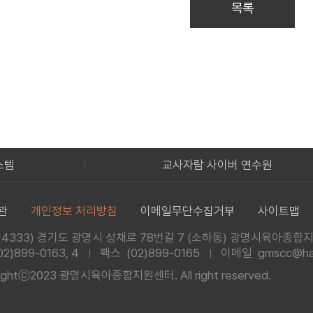
목록
스템
교사자람 사이버 연수원
관
개인정보 처리방침
이메일무단수집거부
사이트맵
14333) 경기도 광명시 성채로 78번길 7
(소하동) 광명시육아종합
02)899-0163, 4
팩스 (02)899-0165
이메일 gmscc@han
rightⓒ2023 광명시육아종합지원센터.
All right reserved.