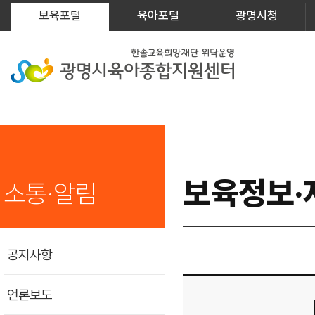
보육포털
육아포털
광명시청
보육정보·
소통·알림
공지사항
언론보도