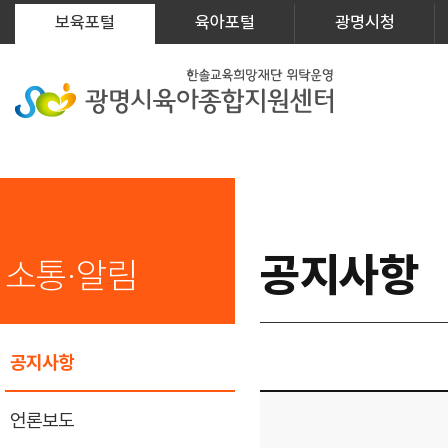
보육포털
육아포털
광명시청
공지사항
소통·알림
공지사항
언론보도