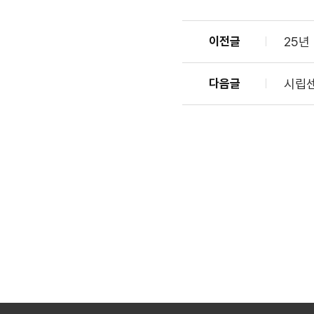
이전글
25년
다음글
시립