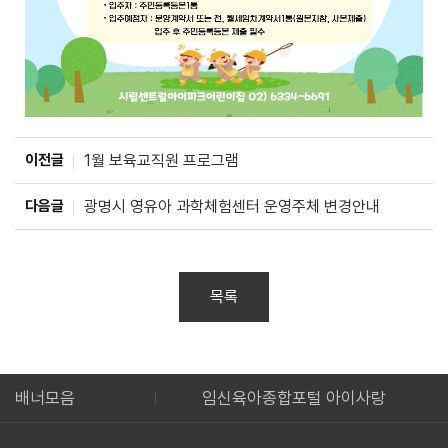
이전글
1월 보육교직원 프로그램
다음글
광명시 영유아 과학체험센터 운영주체 변경안내
목록
종합지원센터 웹진
배너모음
임신육아종합포털 아이사랑