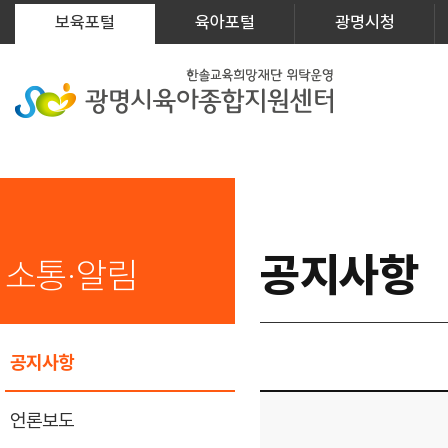
보육포털
육아포털
광명시청
공지사항
소통·알림
공지사항
언론보도