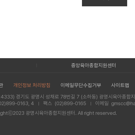
터
보육교직원 통합정보
관
개인정보 처리방침
이메일무단수집거부
사이트맵
14333) 경기도 광명시 성채로 78번길 7
(소하동) 광명시육아종합
02)899-0163, 4
팩스 (02)899-0165
이메일 gmscc@han
rightⓒ2023 광명시육아종합지원센터.
All right reserved.