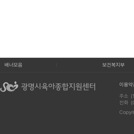
복지부
배너모음
중앙육아종합지원센
이용약
주소 (
전화
(
Copy