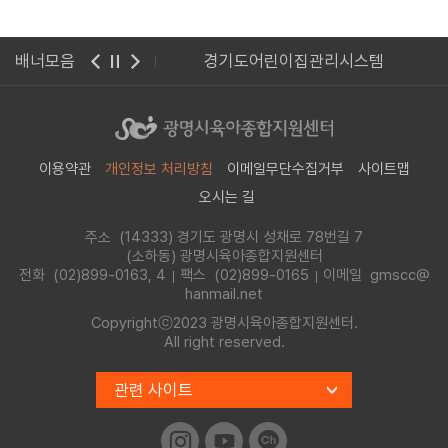
광명시청
배너모음
경기도어린이집관리시스템
이용약관
개인정보 처리방침
이메일무단수집거부
사이트맵
오시는 길
주소 (14333) 경기도 광명시 성채로 78번길 7
(소하동) 광명시육아종합지원센터
전화
(02)899-0163, 4
팩스 (02)899-0165
이메일 gmscc@
hanmail.net
Copyrightⓒ2023 광명시육아종합지원센터.
All right reserved.
관련 사이트