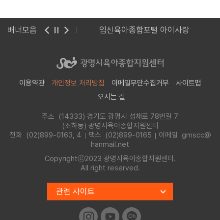
종합지원센터 웹진
배너모음
임신육아종합포털 아이사랑
이용약관
개인정보 처리방침
이메일무단수집거부
사이트맵
오시는 길
주소 (14333) 경기도 광명시 성채로 78번길 7
(소하동) 광명시육아종합지원센터
전화
(02)899-0163, 4
팩스 (02)899-0165
이메일 gmscc@
hanmail.net
Copyrightⓒ2023 광명시육아종합지원센터.
All right reserved.
관련 사이트