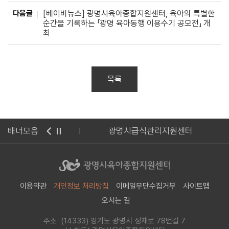
다음글
[베이비뉴스] 광명시육아종합지원센터, 육아의 특별한
순간을 기록하는 「광명 육아동행 이용수기 공모전」 개
최
목록
합포털 아이사랑
배너모음
광명시급식관리지원센터
이용약관
개인정보 처리방침
이메일무단수집거부
사이트맵
오시는 길
주소 (14333) 경기도 광명시 성채로 78번길 7