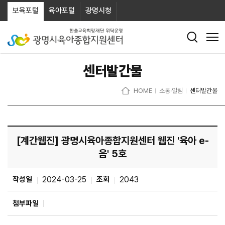
보육포털
육아포털
광명시청
센터발간물
HOME
소통·알림
센터발간물
[계간웹진] 광명시육아종합지원센터 웹진 '육아 e-
음' 5호
작성일
2024-03-25
조회
2043
첨부파일