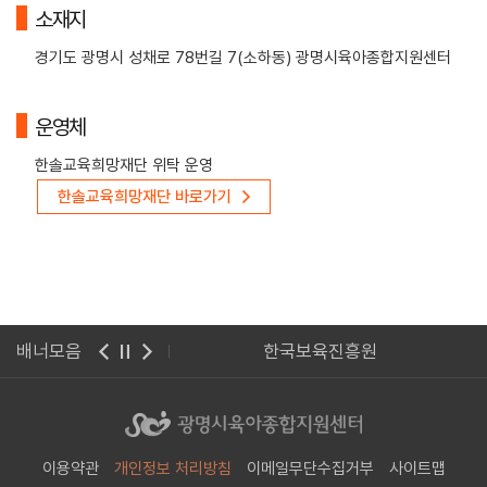
소재지
경기도 광명시 성채로 78번길 7(소하동) 광명시육아종합지원센터
운영체
한솔교육희망재단 위탁 운영
한솔교육희망재단 바로가기
집안전공제회
배너모음
한국보육진흥원
이용약관
개인정보 처리방침
이메일무단수집거부
사이트맵