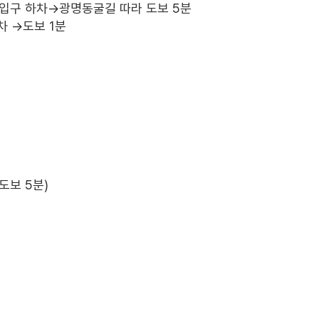
굴길 입구 하차→광명동굴길 따라 도보 5분
차 →도보 1분
도보 5분)