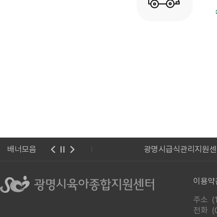
포털 아이사랑
배너모음
광명시급식관리지원센
이용약
주소 (
전화
(