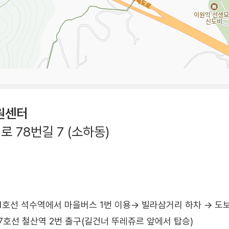
원센터
 78번길 7 (소하동)
1호선 석수역에서 마을버스 1번 이용→ 빌라삼거리 하차 → 도보
7호선 철산역 2번 출구(길건너 뚜레쥬르 앞에서 탑승)