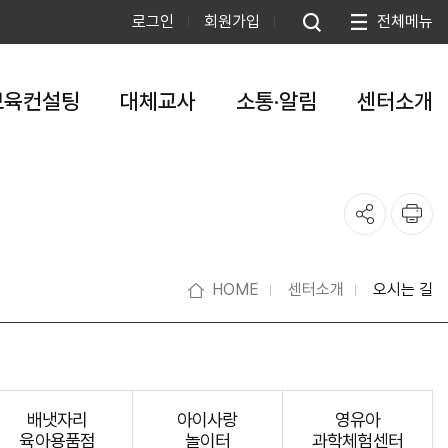
로그인
회원가입
전체메뉴
보육컨설팅
대체교사
소통·알림
센터소개
HOME
센터소개
오시는 길
배냇자리
아이사랑
영유아
육아용품점
놀이터
과학체험센터