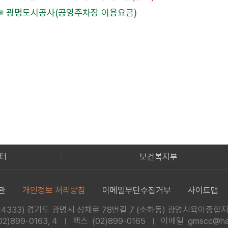
※ 광명도시공사(공영주차장 이용요금)
터
보건복지부
관
개인정보 처리방침
이메일무단수집거부
사이트맵
14333) 경기도 광명시 성채로 78번길 7
(소하동) 광명시육아종합
02)899-0163, 4
팩스 (02)899-0165
이메일 gmscc@han