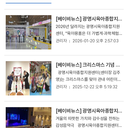
자람’은 3월부터 11월까지 운영된다. 참
장 및 보육교직원을 대상으로 「2026년
성된다. 광명시육아종합지원센터 김주영
추진되었다. 광명시육아종합지원센터는
지구 환경을 생각하는 착한 레시피 ‘저탄
여 가족들은 매월 변화하는 숲의 모습을
광명시육아종합지원센터 사업설명회」를
센터장은 “놀이지도사 운영 사업은 단순
장난감도서관 운영 과정에서 발생한 상
소 요리교실’ 등 최신 교육 트렌드를 반
직접 경험하며 자연물을 탐색하고, 숲에
비대면 온라인 방식으로 개최했다고 10
한 프로그램 제공을 넘어 놀이를 통해 양
태가 양호한 장난감 및 활용 가능한 물품
[베이비뉴스] 광명시육아종합지원센터, 2026년 새해 맞아 육아 지원 확대 나선다
영한 프로그램으로 마련됐다. 특히 유아
서 할 수 있는 다양한 놀이 활동에 참여
일 밝혔다. 이번 사업설명회는 2026년
육자의 시선을 확장하고 가정의 양육 역
을 선별·정비하여 사단법인 트루에 기부
대상 교육은 유아 단독 참여 방식으로 운
2026년 달라지는 광명시육아종합지원
하게 된다. 이를 통해 자연과 교감하며
광명시육아종합지원센터에서 추진하는
량을 강화하는 데 의미가 있다”며 “앞으
했으며, 기부된 장난감은 검수·세척·수리
영해 스스로 결과물을 만들어가는 과정
센터, "육아용품은 더 가볍게·과학체험
의미 있는 시간을 보낼 수 있다. ‘숲에서
어린이집 지원 사업의 운영 방향과 연간
로도 영유아와 가정이 신뢰할 수 있는 전
과정을 거쳐 재사용이 가능한 물품은 장
을 통해 성취감과 자립심을 기를 수 있도
은 더 풍성하게" 광명시육아종합지원센
관리자
2026-01-20 오후 2:57:03
자람’은 매월 셋째 주 토요일에 진행되
주요 사업 내용을 사전에 공유하여 어린
문적인 놀이 지원 서비스를 지속적으로
난감 바자회 및 소외계층 아동에게 전달
록 돕는다. 또한 2026년에는 교육 참여
터는 이달부터 이용자 중심의 보육·양육
며, 참여 대상은 월별로 다르게 운영된
이집의 사업 이해도와 참여 준비도를 높
확대해 나가겠다”고 밝혔다. 광명시육아
되고, 재사용이 어려운 장난감은 업사이
연령을 확대해 영아 대상 프로그램 ‘오감
지원을 확대하기 위해 다양한 서비스를
다. 프로그램에 참여한 이용자들은 “수
이기 위해 마련되었으며, 특히 현장에서
종합지원센터는 앞으로 개별 가정을 대
클 소재로 재탄생될 예정이다. 사단법인
톡톡 놀이터’를 새롭게 운영한다. 영아들
개선하고 새로운 프로그램을 선보인다고
업이 알차고 재미있었으며, 집에서는 쉽
필요로 하는 지원 정보를 한 자리에서 제
상으로 한 놀이코칭과 가족 참여형 프로
[베이비뉴스] 크리스마스 기념 이벤트 ‘당신과 함께 할 선물같은 하루, 고마운 우리 선생님!’ 진행
트루는 버려진 장난감으로 발생하는 플
이 사용해도 안전한 블록을 활용해 다양
20일 밝혔다. 먼저, 배냇자리육아용품
게 하기 어려운 활동을 아이와 함께 할
공함으로써 센터와 어린이집 간 협력 기
그램을 단계적으로 확대 운영할 계획이
라스틱 문제 해결에 앞장서는 환경운동
광명시육아종합지원센터(센터장 김주
한 오감 놀이를 경험할 수 있으며, 부모
점의 경우 이용자 부담을 완화하고 선택
수 있어 좋았다”, “아이와 함께 자연을
반을 강화하는 데 중점을 두었다. 또한,
다. 프로그램 참여 및 신청 방법은 광명
비영리단체(NGO)이다. 1998년부터 장
영)는 크리스마스를 맞아 관내 어린이집
와 함께 참여하는 활동을 통해 정서적 유
의 폭을 넓히기 위해 운영 방식을 일부
경험하며 다양한 활동을 통해 교감할 수
이번 본 설명회는 줌(Zoom)을 활용한
시육아종합지원센터 홈페이지에서 확인
난감 재활용 사업을 수행해 온 사회적기
보육교직원을 응원하고 격려하기 위한
관리자
2025-12-22 오후 5:19:32
대감을 형성하는 의미 있는 시간이 될 것
조정한다. 신생아와 영아 가정을 위한 신
있는 의미 있는 시간이었다”고 소감을
실시간 비대면 방식으로 운영하여 시간
할 수 있다. 【Copyrightsⓒ베이비
업 금자동이와 버려진 장난감을 새로운
기념 이벤트 ‘당신과 함께 할 선물같은
으로 기대된다. 광명시육아종합지원센터
규 육아용품을 추가로 입고해 보다 다양
전했다. 광명시육아종합지원센터 김주영
과 거리의 제약 없이 참여할 수 있도록
뉴스 pr@ibabynews.com】 [원문
장난감으로 업사이클하는 장난감 학교
하루, 고마운 우리 선생님!’을 운영했다
김주영 센터장은 “새학기를 맞아 모든
한 육아 환경을 지원하며, 이용 횟수에
센터장은 “부모와 자녀가 함께하는 다양
접근성을 높였다. 사업설명회에서는 ▲
보기] 클릭
쓸모가 함께 설립한 단체로서 자원순환
고 22일 밝혔다. 이번 이벤트는 연말을
아이들이 과학을 놀이처럼 즐기며 경험
따라 감가율을 적용해 합리적인 비용으
한 체험을 통해 가족 간 유대감을 높이
[베이비뉴스] 광명시육아종합지원센터, 따뜻한 겨울 감성 전한 유아 음악극「구공탄 눈사람」 성료
2026년 어린이집 지원사업 운영 방향
과 환경보호의 가치를 확산하는 활동을
맞아 보육현장에서 묵묵히 헌신해 온 보
할 수 있도록 세심하게 준비했다”며 “앞
로 서비스를 이용할 수 있도록 했다. 기
고, 아이들이 건강하게 성장할 수 있도록
▲연간 사업 안내 및 주요 일정 ▲신규
겨울의 따뜻한 가치와 감수성을 전하는
펼치고 있다. 광명시육아종합지원센터
육교직원들의 노고를 되돌아보고, 어린
으로도 가정과 기관의 목소리에 귀 기울
존에는 최대 50%까지 적용되던 감가율
앞으로도 부모자녀 프로그램을 지속적으
추진 사업 소개 ▲어린이집 지원 채널
감성음악극 광명시육아종합지원센터는
김주영 센터장은 “이번 협약과 기부를
이집 원장이 일상 속에서 쉽게 전하지 못