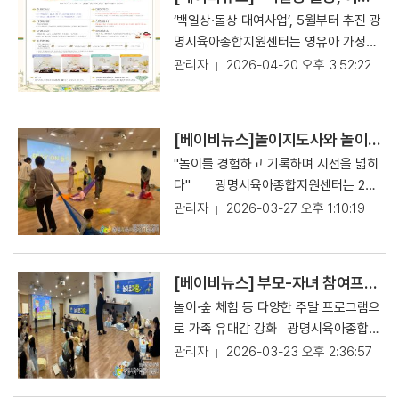
‘백일상·돌상 대여사업’, 5월부터 추진 광
명시육아종합지원센터는 영유아 가정의
양육 부담을 완화하고 의미 있는 가족 기
관리자
2026-04-20 오후 3:52:22
념 문화를 지원하기 위해 ‘백일상·돌상
대여사업’을 오는 5월부터 추진한다고 2
0일 밝혔다. 이번 사업은 아이의 백일과
[베이비뉴스]놀이지도사와 놀이 지원 사업 펼친다
돌이라는 중요한 성장의 순간을 기념하
"놀이를 경험하고 기록하며 시선을 넓히
고 합리적인 비용으로 준비할 수 있도록
다" 광명시육아종합지원센터는 202
지원하기 위해 마련된 배냇자리육아용품
6년 놀이지도사 운영 사업을 통해 영아
관리자
2026-03-27 오후 1:10:19
점의 신규 사업이다. 이용 대상은 육아용
및 유아 가정을 대상으로 맞춤형 놀이 지
품점 회원 중 백일(생후 2~4개월) 또는
원을 강화하고, 양육자의 놀이 이해와 상
돌(생후 11~13개월)을 맞이하는 영아 가
호작용 역량을 높이기 위한 다양한 프로
정이며, 대여 비용은 2만 원이다. 신청은
[베이비뉴스] 부모-자녀 참여프로그램 ‘함께 자라는 시간’ 확대 운영
그램을 운영한다고 27일 밝혔다. ▲놀
매월 1일 13시부터 다음 달 이용분에 대
놀이·숲 체험 등 다양한 주말 프로그램으
이 한 장 프로그램은 광명시육아종합지
해 예약 접수하며, 지정된 기간에 방문하
로 가족 유대감 강화 광명시육아종합지
원센터 너울가지 놀이실과 아이사랑놀이
여 대여 후 반납하는 방식으로 운영된다.
원센터는 부모와 자녀가 함께 다양한 경
관리자
2026-03-23 오후 2:36:57
터에서 운영되며, 놀이지도사가 양육자
센터는 벚꽃·개나리 콘셉트의 백일상 2
험을 나누며 관계와 성장을 만들어가는
와 영아의 놀이를 관찰 후 서면 피드백을
세트와 돌상 2세트를 구성하여, 가정에
부모-자녀 참여 프로그램 ‘함께 자라는