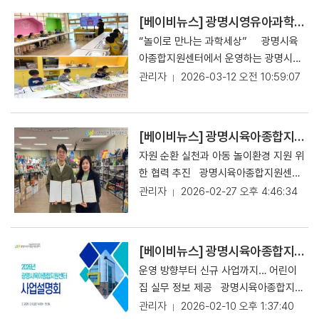
제공하는 맞춤형 지원 사업이다. 놀이 장
서도 손쉽게 완성도 높은 기념 촬영과 행
시간’을 운영하고 있다고 23일 밝혔다.
면은 폴라로이드 사진으로 기록·제공되
[베이비뉴스] 광명시영유아과학체험센터, 3월 단체·개인 교육 본격 시동
사를 진행할 수 있도록 지원한다. 또한
센터에서는 올해 ‘함께 자라는 시간’의
어 부모가 상호작용을 돌아보고 놀이의
신청부터 반납까지 절차를 간소화하여
“놀이로 만나는 과학세상” 광명시육
세부 프로그램으로 ‘놀이로 자람’과 ‘숲에
의미를 되새길 수 있도록 돕는다. ▲PL
이용자의 편의성을 높였다. 광명시육아
아종합지원센터에서 운영하는 광명시영
서 자람’을 진행하고 있으며, 이용자들의
AY:ON 놀이프로그램은 매월 1회 운영되
종합지원센터 김주영 센터장은 “아이의
유아과학체험센터가 2026년 새학기를
관리자
2026-03-12 오전 10:59:07
주말 프로그램에 대한 수요를 반영하여
며 영아와 유아를 구분해 연령별로 진행
첫 기념일은 가족에게 매우 소중한 순간
맞아 3월부터 영유아의 발달 단계에 맞
2026년에는 부모-자녀가 함께 참여할
된다. 매달 새로운 주제를 바탕으로 감각
인 만큼, 경제적 부담 없이 의미 있는 시
춘 단체 및 개인 교육 프로그램을 본격적
수 있는 주말 프로그램을 확대 운영하고
·신체·정서 발달을 고려한 놀이 활동을
간을 보낼 수 있도록 본 사업을 기획하였
으로 운영한다고 12일 밝혔다. 이번 교
있다. ‘놀이로 자람’은 1월부터 12월까
[베이비뉴스] 광명시육아종합지원센터-사단법인 트루 업무협약 체결 및 장난감 기부
구성해 또래 및 보호자와의 긍정적인 상
다”며,“앞으로도 가정양육 지원을 위한
육은 아이들이 오감을 활용해 과학을 체
지 운영되며, 요리와 미술 등 다양한 체
호작용 경험을 확장하고 있다. 또한 월별
자원 순환 실천과 아동 놀이환경 지원 위
다양한 서비스를 지속적으로 확대해 나
험할 수 있도록 다양한 커리큘럼으로 구
험 활동을 통해 부모와 자녀가 함께 즐겁
주제에 맞춘 놀이를 제공해 가정에서도
한 협력 추진 광명시육아종합지원센터
가겠다”고 밝혔다. 본 대여 서비스는 경
성됐으며, 어린이집 및 유치원을 대상으
게 놀이를 경험할 수 있도록 구성되어 있
놀이가 자연스럽게 이어질 수 있도록 지
는 자원 순환 실천과 지역사회 나눔 문화
관리자
2026-02-27 오후 4:46:34
기도 광명시 오리로942번길 14(어울리
로 하는 단체교육과 개별 가정을 대상으
다. 그동안 과일 모찌떡 만들기, 소원등
원한다. ▲놀이 시선 콘텐츠는 놀이를
확산을 위해 사단법인 트루(Toy Reycl
기 문화발전소 내) 육아용품점에서 운영
로 하는 개인교육으로 구분해 운영된다.
만들기, 화분 컵케이크 만들기 등의 활동
바라보는 관점을 확장하기 위한 양육자
e Union)와 업무협약(MOU)을 체결하
되며, 자세한 사항은 육아용품점 또는 센
단체교육은 과학적 요소를 직접 보고 만
이 진행되었으며, 앞으로도 다양한 놀이
지원 자료로, 광명시육아종합지원센터
고 장난감 기부를 진행했다고 27일 밝혔
터 홈페이지를 통해 확인할 수 있다.
지며 익히는 만들기 중심 활동으로 구성
[베이비뉴스] 광명시육아종합지원센터, 2026년 어린이집 지원사업 설명회 개최
활동이 이어질 예정이다. 본 프로그램은
홈페이지와 공식 SNS(인스타그램)를 통
다. 이번 협약은 장난감 재사용 및 자원
【Copyrightsⓒ베이비뉴스 pr@ibab
돼 영유아의 탐구심과 호기심을 자연스
매월 마지막 주 토요일에 운영되며, 영아
운영 방향부터 신규 사업까지… 어린이
해 제공된다. 영유아의 놀이를 발달적 관
순환 체계 구축을 통해 환경 보호에 기여
ynews.com】 [원문 보기] 클릭
럽게 이끌어낼 예정이다. 개인교육은 과
및 유아 대상 프로그램이 격월로 번갈아
집 실무 정보 제공 광명시육아종합지원
점에서 이해하도록 돕고, 일상 속 놀이의
하고, 보다 많은 아동에게 놀이 기회를
학 원리를 놀이로 배우는 ‘과학교실’, 미
진행된다. 또 다른 프로그램인 ‘숲에서
센터는 지난 6일 오후 관내 어린이집 원
관리자
2026-02-10 오후 1:37:40
가치를 재조명하는 내용을 중심으로 구
제공하기 위한 협력 기반을 마련하고자
래 인재 역량을 키우는 ‘비누로봇코딩’,