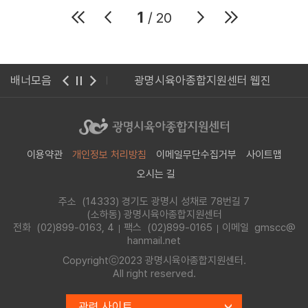
1
/ 20
 사이버 연수원
배너모음
광명시육아종합지원센터 웹진
이용약관
개인정보 처리방침
이메일무단수집거부
사이트맵
오시는 길
주소 (14333) 경기도 광명시 성채로 78번길 7
(소하동) 광명시육아종합지원센터
전화
(02)899-0163, 4
팩스 (02)899-0165
이메일 gmscc@
hanmail.net
Copyrightⓒ2023 광명시육아종합지원센터.
All right reserved.
관련 사이트